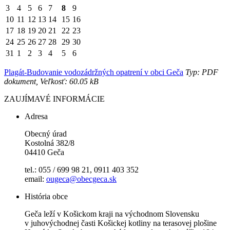
3
4
5
6
7
8
9
10
11
12
13
14
15
16
17
18
19
20
21
22
23
24
25
26
27
28
29
30
31
1
2
3
4
5
6
Plagát-Budovanie vodozádržných opatrení v obci Geča
Typ: PDF
dokument, Veľkosť: 60.05 kB
ZAUJÍMAVÉ INFORMÁCIE
Adresa
Obecný úrad
Kostolná 382/8
04410 Geča
tel.: 055 / 699 98 21, 0911 403 352
email:
ougeca@obecgeca.sk
História obce
Geča leží v Košickom kraji na východnom Slovensku
v juhovýchodnej časti Košickej kotliny na terasovej plošine