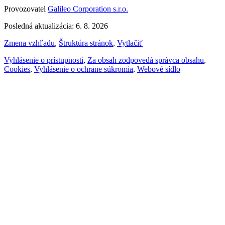
Provozovatel
Galileo Corporation s.r.o.
Posledná aktualizácia: 6. 8. 2026
Zmena vzhľadu
,
Štruktúra stránok
,
Vytlačiť
Vyhlásenie o prístupnosti
,
Za obsah zodpovedá správca obsahu
,
Cookies
,
Vyhlásenie o ochrane súkromia
,
Webové sídlo