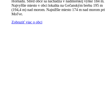
Hornádu. Stred obce sa nachádza v nadmorskej výške 184 m.
Najvyššie miesto v obci lokalita na Gečanským brehu 195 m
(194,4 m) nad morom. Najnižšie miesto 174 m nad morom pri
Moľve.
Zobraziť viac o obci