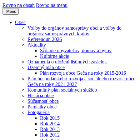
Rovno na obsah
Rovno na menu
Menu
Obec
Voľby do orgánov samosprávy obcí a voľby do
orgánov samosprávnych krajov
Referendun 2026
Aktuality
Sčítanie obyvateľov, domov a bytov
Kultúrne akcie
Oznámenia o uložení listinných zásielok
Územný plán obce
Plán rozvoja obce Geča na roky 2015-2016
Plán hospodárskeho rozvoja a sociálneho rozvoja obce
Geča na roky 2021-2027
Komunitný plán sociálnych služieb
História obce
Súčasnosť obce
Pamiatky obce
Fotogaléria
Rok 2015
Rok 2014
Rok 2013
Rok 2012