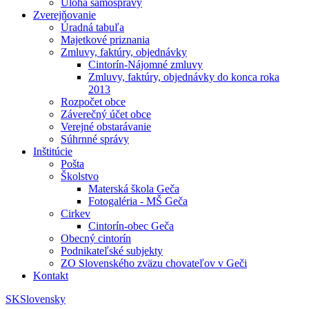
Úloha samosprávy
Zverejňovanie
Úradná tabuľa
Majetkové priznania
Zmluvy, faktúry, objednávky
Cintorín-Nájomné zmluvy
Zmluvy, faktúry, objednávky do konca roka
2013
Rozpočet obce
Záverečný účet obce
Verejné obstarávanie
Súhrnné správy
Inštitúcie
Pošta
Školstvo
Materská škola Geča
Fotogaléria - MŠ Geča
Cirkev
Cintorín-obec Geča
Obecný cintorín
Podnikateľské subjekty
ZO Slovenského zväzu chovateľov v Geči
Kontakt
SK
Slovensky