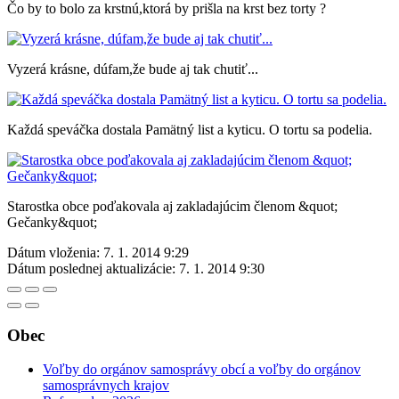
Čo by to bolo za krstnú,ktorá by prišla na krst bez torty ?
Vyzerá krásne, dúfam,že bude aj tak chutiť...
Každá speváčka dostala Pamätný list a kyticu. O tortu sa podelia.
Starostka obce poďakovala aj zakladajúcim členom &quot;
Gečanky&quot;
Dátum vloženia:
7. 1. 2014 9:29
Dátum poslednej aktualizácie:
7. 1. 2014 9:30
Obec
Voľby do orgánov samosprávy obcí a voľby do orgánov
samosprávnych krajov