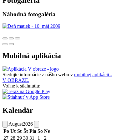
Fotogaléria
Náhodná fotogaléria
Mobilná aplikácia
Sledujte informácie z nášho webu v
mobilnej aplikácii -
V OBRAZE.
Voľne k stiahnutiu:
Kalendár
August
2026
Po
Ut
St
Št
Pia
So
Ne
27
28
29
30
31
1
2