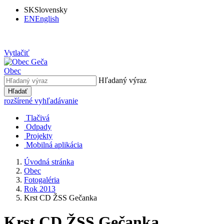
SK
Slovensky
EN
English
Vytlačiť
Obec
Hľadaný výraz
Hľadať
rozšírené vyhľadávanie
Tlačivá
Odpady
Projekty
Mobilná aplikácia
Úvodná stránka
Obec
Fotogaléria
Rok 2013
Krst CD ŽSS Gečanka
Krst CD ŽSS Gečanka