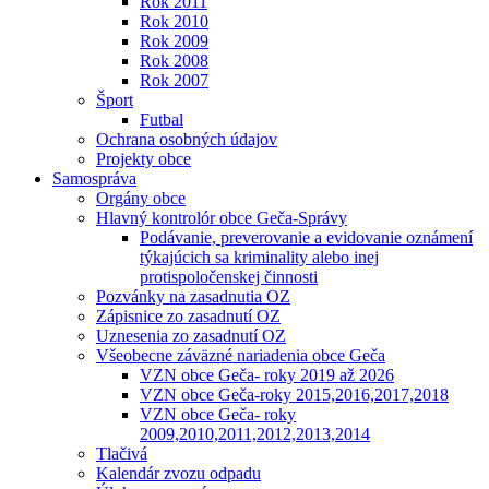
Rok 2011
Rok 2010
Rok 2009
Rok 2008
Rok 2007
Šport
Futbal
Ochrana osobných údajov
Projekty obce
Samospráva
Orgány obce
Hlavný kontrolór obce Geča-Správy
Podávanie, preverovanie a evidovanie oznámení
týkajúcich sa kriminality alebo inej
protispoločenskej činnosti
Pozvánky na zasadnutia OZ
Zápisnice zo zasadnutí OZ
Uznesenia zo zasadnutí OZ
Všeobecne záväzné nariadenia obce Geča
VZN obce Geča- roky 2019 až 2026
VZN obce Geča-roky 2015,2016,2017,2018
VZN obce Geča- roky
2009,2010,2011,2012,2013,2014
Tlačivá
Kalendár zvozu odpadu