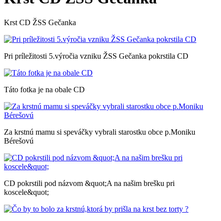
Krst CD ŽSS Gečanka
Pri príležitosti 5.výročia vzniku ŽSS Gečanka pokrstila CD
Táto fotka je na obale CD
Za krstnú mamu si speváčky vybrali starostku obce p.Moniku
Bérešovú
CD pokrstili pod názvom &quot;A na našim brešku pri
koscele&quot;