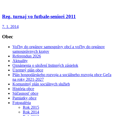
Reg. turnaj vo futbale-seniori 2011
7. 1. 2014
Obec
Voľby do orgánov samosprávy obcí a voľby do orgánov
samosprávnych krajov
Referendun 2026
Aktuality
Oznámenia o uložení listinných zásielok
Územný plán obce
Plán hospodárskeho rozvoja a sociálneho rozvoja obce Geča
na roky 2021-2027
Komunitný plán sociálnych služieb
História obce
Súčasnosť obce
Pamiatky obce
Fotogaléria
Rok 2015
Rok 2014