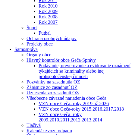
Rok 2011
Rok 2010
Rok 2009
Rok 2008
Rok 2007
Šport
Futbal
Ochrana osobných údajov
Projekty obce
Samospráva
Orgány obce
Hlavný kontrolór obce Geča-Správy
Podávanie, preverovanie a evidovanie oznámení
týkajúcich sa kriminality alebo inej
protispoločenskej činnosti
Pozvánky na zasadnutia OZ
Zápisnice zo zasadnutí OZ
Uznesenia zo zasadnutí OZ
Všeobecne záväzné nariadenia obce Geča
VZN obce Geča- roky 2019 až 2026
VZN obce Geča-roky 2015,2016,2017,2018
VZN obce Geča- roky
2009,2010,2011,2012,2013,2014
Tlačivá
Kalendár zvozu odpadu