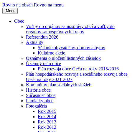
Rovno na obsah
Rovno na menu
Menu
Obec
Voľby do orgánov samosprávy obcí a voľby do
orgánov samosprávnych krajov
Referendun 2026
Aktuality
Sčítanie obyvateľov, domov a bytov
Kultúrne akcie
Oznámenia o uložení listinných zásielok
Územný plán obce
Plán rozvoja obce Geča na roky 2015-2016
Plán hospodárskeho rozvoja a sociálneho rozvoja obce
Geča na roky 2021-2027
Komunitný plán sociálnych služieb
História obce
Súčasnosť obce
Pamiatky obce
Fotogaléria
Rok 2015
Rok 2014
Rok 2013
Rok 2012