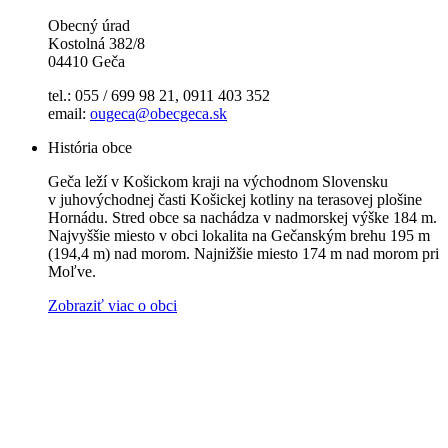
Obecný úrad
Kostolná 382/8
04410 Geča
tel.: 055 / 699 98 21, 0911 403 352
email:
ougeca@obecgeca.sk
História obce
Geča leží v Košickom kraji na východnom Slovensku
v juhovýchodnej časti Košickej kotliny na terasovej plošine
Hornádu. Stred obce sa nachádza v nadmorskej výške 184 m.
Najvyššie miesto v obci lokalita na Gečanským brehu 195 m
(194,4 m) nad morom. Najnižšie miesto 174 m nad morom pri
Moľve.
Zobraziť viac o obci