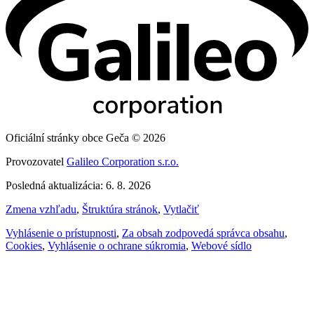
Oficiální stránky obce Geča © 2026
Provozovatel
Galileo Corporation s.r.o.
Posledná aktualizácia: 6. 8. 2026
Zmena vzhľadu
,
Štruktúra stránok
,
Vytlačiť
Vyhlásenie o prístupnosti
,
Za obsah zodpovedá správca obsahu
,
Cookies
,
Vyhlásenie o ochrane súkromia
,
Webové sídlo