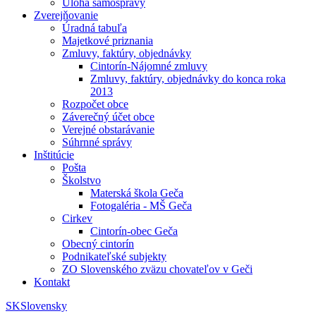
Úloha samosprávy
Zverejňovanie
Úradná tabuľa
Majetkové priznania
Zmluvy, faktúry, objednávky
Cintorín-Nájomné zmluvy
Zmluvy, faktúry, objednávky do konca roka
2013
Rozpočet obce
Záverečný účet obce
Verejné obstarávanie
Súhrnné správy
Inštitúcie
Pošta
Školstvo
Materská škola Geča
Fotogaléria - MŠ Geča
Cirkev
Cintorín-obec Geča
Obecný cintorín
Podnikateľské subjekty
ZO Slovenského zväzu chovateľov v Geči
Kontakt
SK
Slovensky