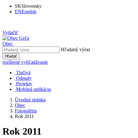
SK
Slovensky
EN
English
Vytlačiť
Obec
Hľadaný výraz
Hľadať
rozšírené vyhľadávanie
Tlačivá
Odpady
Projekty
Mobilná aplikácia
Úvodná stránka
Obec
Fotogaléria
Rok 2011
Rok 2011