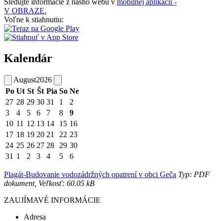
Sledujte informácie z nášho webu v
mobilnej aplikácii -
V OBRAZE.
Voľne k stiahnutiu:
Kalendár
August
2026
Po
Ut
St
Št
Pia
So
Ne
27
28
29
30
31
1
2
3
4
5
6
7
8
9
10
11
12
13
14
15
16
17
18
19
20
21
22
23
24
25
26
27
28
29
30
31
1
2
3
4
5
6
Plagát-Budovanie vodozádržných opatrení v obci Geča
Typ: PDF
dokument, Veľkosť: 60.05 kB
ZAUJÍMAVÉ INFORMÁCIE
Adresa