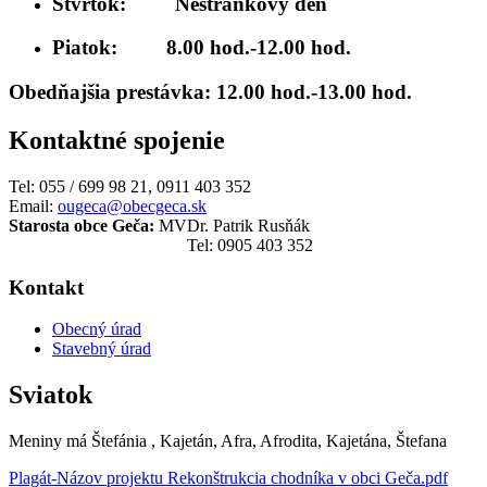
Štvrtok:
Nestránkový deň
Piatok:
8.00 hod.-12.00 hod.
Obedňajšia prestávka:
12.00 hod.-13.00 hod.
Kontaktné spojenie
Tel: 055 / 699 98 21, 0911 403 352
Email:
ougeca@obecgeca.sk
Starosta obce Geča:
MVDr. Patrik Rusňák
Tel: 0905 403 352
Kontakt
Obecný úrad
Stavebný úrad
Sviatok
Meniny má
Štefánia
, Kajetán, Afra, Afrodita, Kajetána, Štefana
Plagát-Názov projektu Rekonštrukcia chodníka v obci Geča.pdf