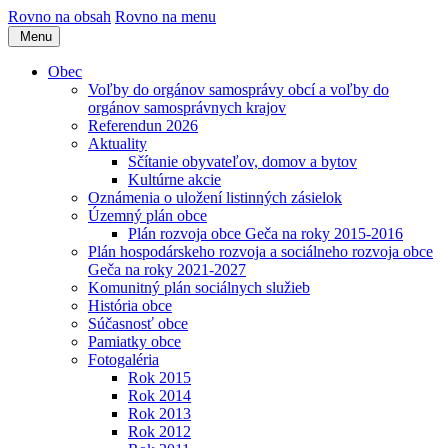
Rovno na obsah
Rovno na menu
Menu
Obec
Voľby do orgánov samosprávy obcí a voľby do
orgánov samosprávnych krajov
Referendun 2026
Aktuality
Sčítanie obyvateľov, domov a bytov
Kultúrne akcie
Oznámenia o uložení listinných zásielok
Územný plán obce
Plán rozvoja obce Geča na roky 2015-2016
Plán hospodárskeho rozvoja a sociálneho rozvoja obce
Geča na roky 2021-2027
Komunitný plán sociálnych služieb
História obce
Súčasnosť obce
Pamiatky obce
Fotogaléria
Rok 2015
Rok 2014
Rok 2013
Rok 2012