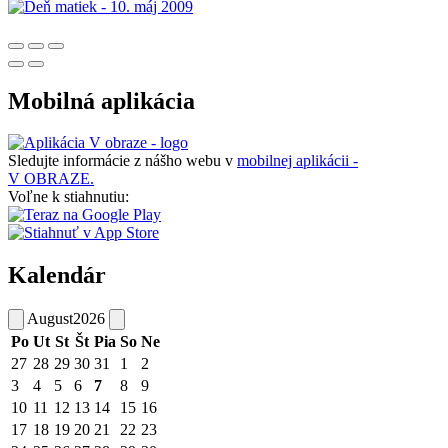
Mobilná aplikácia
Sledujte informácie z nášho webu v
mobilnej aplikácii -
V OBRAZE.
Voľne k stiahnutiu:
Kalendár
August
2026
Po
Ut
St
Št
Pia
So
Ne
27
28
29
30
31
1
2
3
4
5
6
7
8
9
10
11
12
13
14
15
16
17
18
19
20
21
22
23