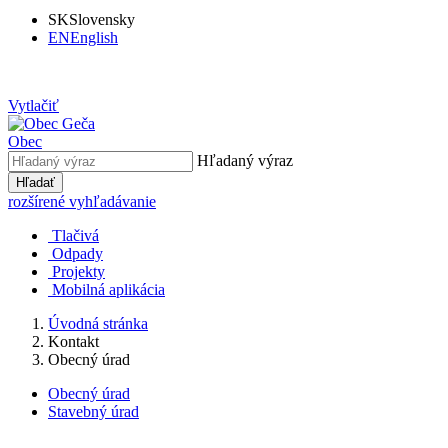
SK
Slovensky
EN
English
Vytlačiť
Obec
Hľadaný výraz
Hľadať
rozšírené vyhľadávanie
Tlačivá
Odpady
Projekty
Mobilná aplikácia
Úvodná stránka
Kontakt
Obecný úrad
Obecný úrad
Stavebný úrad