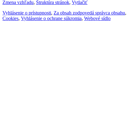
Zmena vzhľadu
,
Štruktúra stránok
,
Vytlačiť
Vyhlásenie o prístupnosti
,
Za obsah zodpovedá správca obsahu
,
Cookies
,
Vyhlásenie o ochrane súkromia
,
Webové sídlo