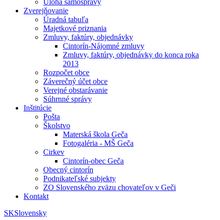
Úloha samosprávy
Zverejňovanie
Úradná tabuľa
Majetkové priznania
Zmluvy, faktúry, objednávky
Cintorín-Nájomné zmluvy
Zmluvy, faktúry, objednávky do konca roka
2013
Rozpočet obce
Záverečný účet obce
Verejné obstarávanie
Súhrnné správy
Inštitúcie
Pošta
Školstvo
Materská škola Geča
Fotogaléria - MŠ Geča
Cirkev
Cintorín-obec Geča
Obecný cintorín
Podnikateľské subjekty
ZO Slovenského zväzu chovateľov v Geči
Kontakt
SK
Slovensky