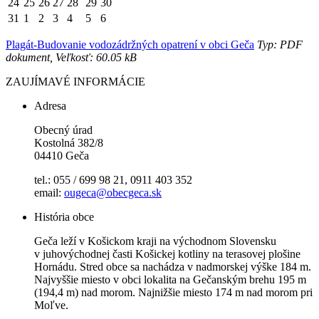
24
25
26
27
28
29
30
31
1
2
3
4
5
6
Plagát-Budovanie vodozádržných opatrení v obci Geča
Typ: PDF
dokument, Veľkosť: 60.05 kB
ZAUJÍMAVÉ INFORMÁCIE
Adresa
Obecný úrad
Kostolná 382/8
04410 Geča
tel.: 055 / 699 98 21, 0911 403 352
email:
ougeca@obecgeca.sk
História obce
Geča leží v Košickom kraji na východnom Slovensku
v juhovýchodnej časti Košickej kotliny na terasovej plošine
Hornádu. Stred obce sa nachádza v nadmorskej výške 184 m.
Najvyššie miesto v obci lokalita na Gečanským brehu 195 m
(194,4 m) nad morom. Najnižšie miesto 174 m nad morom pri
Moľve.