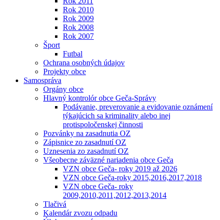
Rok 2011
Rok 2010
Rok 2009
Rok 2008
Rok 2007
Šport
Futbal
Ochrana osobných údajov
Projekty obce
Samospráva
Orgány obce
Hlavný kontrolór obce Geča-Správy
Podávanie, preverovanie a evidovanie oznámení
týkajúcich sa kriminality alebo inej
protispoločenskej činnosti
Pozvánky na zasadnutia OZ
Zápisnice zo zasadnutí OZ
Uznesenia zo zasadnutí OZ
Všeobecne záväzné nariadenia obce Geča
VZN obce Geča- roky 2019 až 2026
VZN obce Geča-roky 2015,2016,2017,2018
VZN obce Geča- roky
2009,2010,2011,2012,2013,2014
Tlačivá
Kalendár zvozu odpadu